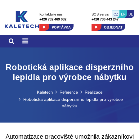
CZ
EN
DE
Kontaktujte nás
SOS servis
+420 732 469 082
+420 736 443 247
POPTÁVKA
OBJEDNAT
Robotická aplikace disperzního
lepidla pro výrobce nábytku
Kaletech
Reference
Realizace
Robotická aplikace disperzního lepidla pro výrobce
nábytku
Automatizace pracoviště umožnila zákazníkovi