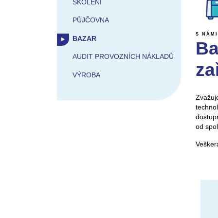
ŠKOLENÍ
PŮJČOVNA
S NÁMI
BAZAR
Ba
AUDIT PROVOZNÍCH NÁKLADŮ
za
VÝROBA
Zvažuje
technol
dostupn
od spol
Vešker