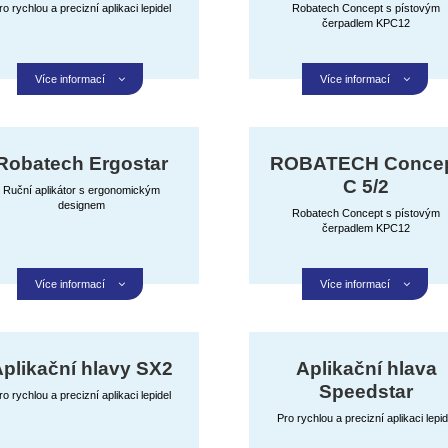
ro rychlou a precizní aplikaci lepidel
Robatech Concept s pístovým
čerpadlem KPC12
Více informací
Více informací
Robatech Ergostar
ROBATECH Conce
C 5/2
Ruční aplikátor s ergonomickým
designem
Robatech Concept s pístovým
čerpadlem KPC12
Více informací
Více informací
plikační hlavy SX2
Aplikační hlava
Speedstar
ro rychlou a precizní aplikaci lepidel
Pro rychlou a precizní aplikaci lepid