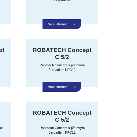
Více informací
pt
ROBATECH Concept
C 5/2
Robatech Concept s pístovým
čerpadlem KPC12
Více informací
ROBATECH Concept
C 5/2
el
Robatech Concept s pístovým
čerpadlem KPC12