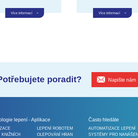
Více informací
Více informací
Potřebujete poradit?
Napište nám
logie lepení - Aplikace
Často hledáte
IZACE
LEPENÍ ROBOTEM
AUTOMATIZACE LEPENÍ
 KNIŽNÍCH
OLEPOVÁNÍ HRAN
SYSTÉMY PRO NANÁŠENÍ