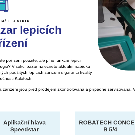
 MÁTE JISTOTU
zar lepicích
řízení
te pořízení použité, ale plně funkční lepící
ogie? V sekci bazar naleznete aktuální nabídku
ých použitých lepících zařízení s garancí kvality
ečnosti Kaletech.
á zařízení jsou před prodejem zkontrolována a případně servisována. 
Aplikační hlava
ROBATECH CONCE
Speedstar
B 5/4