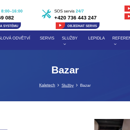
8:00–16:00
SOS servis
24/7
69 082
+420 736 443 247
KA
SYSTÉMU
OBJEDNAT
SERVIS
LOVÁ ODVĚTVÍ
SERVIS
SLUŽBY
LEPIDLA
REFERE
Bazar
Kaletech
Služby
Bazar