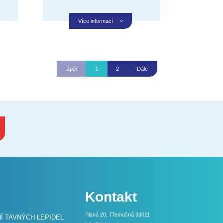
Více informací
Zpět
1
2
Dále
Kontakt
Planá 20, Třemošná 33011
 TAVNÝCH LEPIDEL