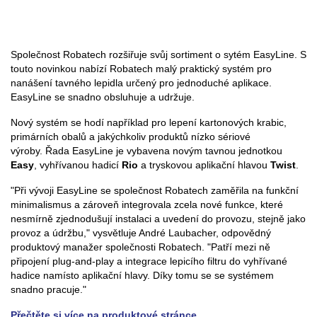
Společnost Robatech rozšiřuje svůj sortiment o sytém EasyLine. S
touto novinkou nabízí Robatech malý praktický systém pro
nanášení tavného lepidla určený pro jednoduché aplikace.
EasyLine se snadno obsluhuje a udržuje.
Nový systém se hodí například pro lepení kartonových krabic,
primárních obalů a jakýchkoliv produktů nízko sériové
výroby. Řada EasyLine je vybavena novým tavnou jednotkou
Easy
, vyhřívanou hadicí
Rio
a tryskovou aplikační hlavou
Twist
.
"Při vývoji EasyLine se společnost Robatech zaměřila na funkční
minimalismus a zároveň integrovala zcela nové funkce, které
nesmírně zjednodušují instalaci a uvedení do provozu, stejně jako
provoz a údržbu," vysvětluje André Laubacher, odpovědný
produktový manažer společnosti Robatech. "Patří mezi ně
připojení plug-and-play a integrace lepicího filtru do vyhřívané
hadice namísto aplikační hlavy. Díky tomu se se systémem
snadno pracuje."
Přečtěte si více na produktové stránce.