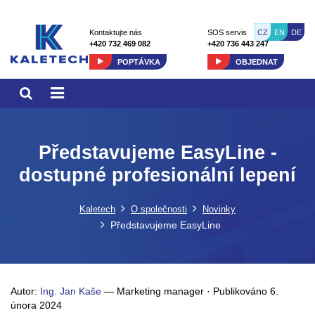
CZ
EN
DE
Kontaktujte nás
SOS servis
+420 732 469 082
+420 736 443 247
POPTÁVKA
OBJEDNAT
Představujeme EasyLine -
dostupné profesionální lepení
Kaletech
O společnosti
Novinky
Představujeme EasyLine
Autor:
Ing. Jan Kaše
—
Marketing manager
·
Publikováno
6.
února 2024