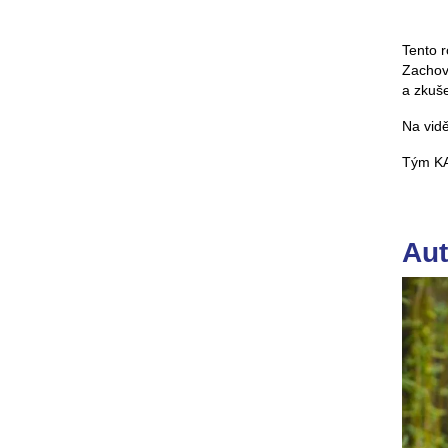
Tento r
Zachove
a zkuše
Na vid
Tým K
Aut