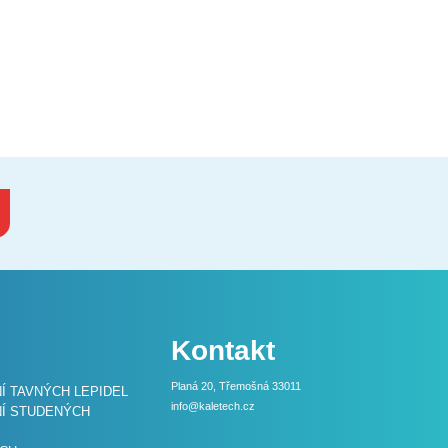
Kontakt
Planá 20, Třemošná 33011
 TAVNÝCH LEPIDEL
info@kaletech.cz
Í STUDENÝCH