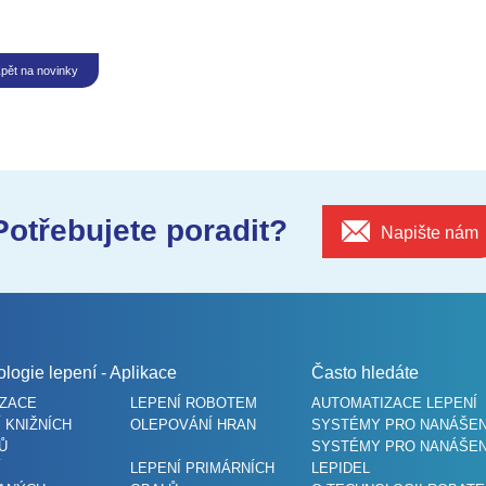
pět na novinky
Potřebujete poradit?
Napište nám
logie lepení - Aplikace
Často hledáte
IZACE
LEPENÍ ROBOTEM
AUTOMATIZACE LEPENÍ
 KNIŽNÍCH
OLEPOVÁNÍ HRAN
SYSTÉMY PRO NANÁŠENÍ
Ů
SYSTÉMY PRO NANÁŠEN
Í
LEPENÍ PRIMÁRNÍCH
LEPIDEL