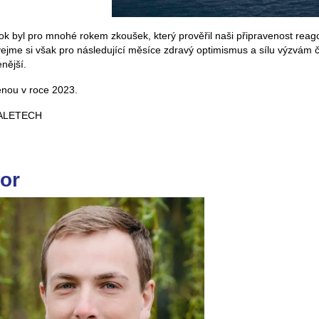
ok byl pro mnohé rokem zkoušek, který prověřil naši připravenost reago
jme si však pro následující měsíce zdravý optimismus a sílu výzvám če
nější.
ěnou v roce 2023.
ALETECH
or