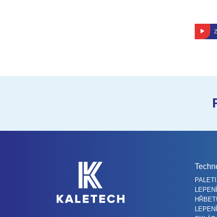
Z
Techno
PALET
LEPENÍ
HŘBET
LEPEN