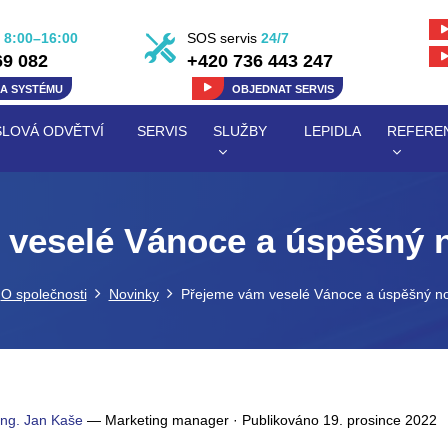
8:00–16:00
SOS servis
24/7
69 082
+420 736 443 247
KA
SYSTÉMU
OBJEDNAT
SERVIS
LOVÁ ODVĚTVÍ
SERVIS
SLUŽBY
LEPIDLA
REFERE
veselé Vánoce a úspěšný 
O společnosti
Novinky
Přejeme vám veselé Vánoce a úspěšný no
Ing. Jan Kaše
—
Marketing manager
·
Publikováno
19. prosince 2022