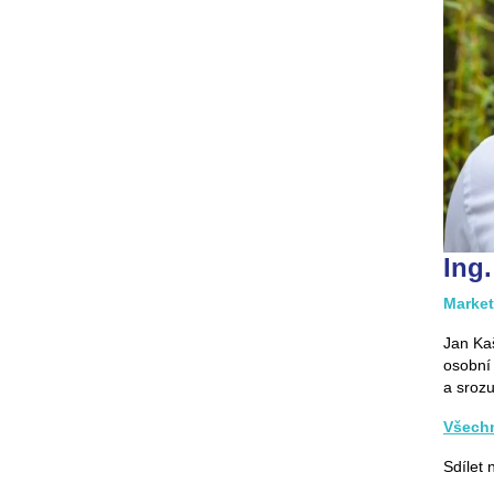
Ing
Marke
Jan Kaš
osobní 
a srozu
Všechn
Sdílet 