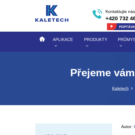
Kontaktujte nás
+420 732 4
POPTÁV
APLIKACE
PRODUKTY
PRŮMYS
Přejeme vám 
Kaletech
Autor: