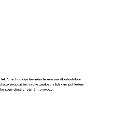
 let. S technologií tavného lepení má dlouhodobou
dokáže propojit technické znalosti s lidským pohledem
cké souvislosti v reálném provozu.