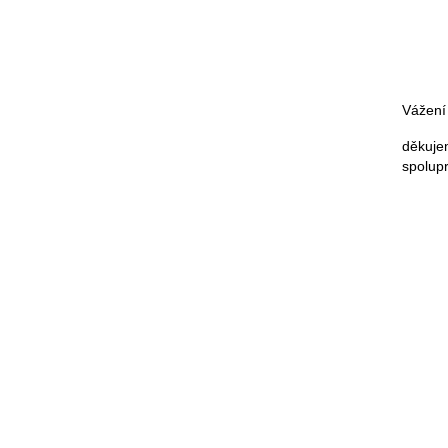
Vážení
děkuje
spolupr