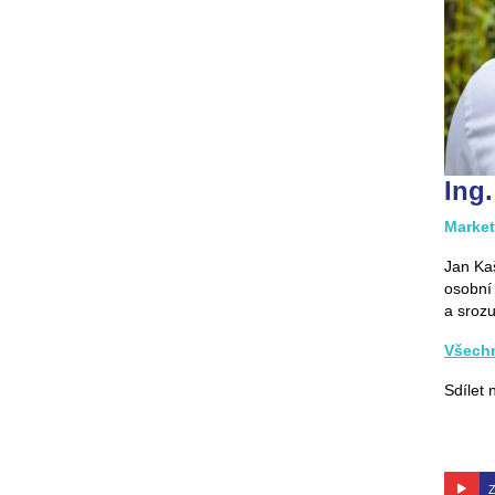
Ing
Marke
Jan Kaš
osobní 
a srozu
Všechn
Sdílet 
Z