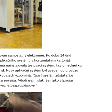
alován samostatný elektroměr. Po dobu 14 dnů
 aplikačního systému v horizontálním kartonážním
rma nainstalovala testovací systém:
tavicí jednotku
ond
. Nový aplikační systém byl uveden do provozu
ti Robatech vzpomíná:
"Starý systém zůstal stále
si pojistka. Věděl jsem však, že riziko výpadku
rovoz je bezproblémový."