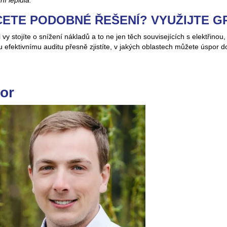
ETE PODOBNÉ ŘEŠENÍ? VYUŽIJTE 
 vy stojíte o snížení nákladů a to ne jen těch souvisejících s elektřino
efektivnímu auditu přesně zjistíte, v jakých oblastech můžete úspor dos
or