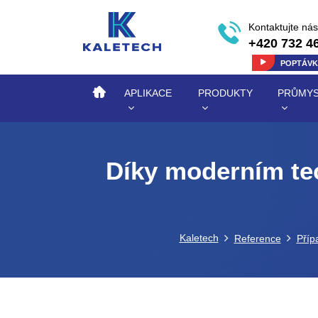
Kontaktujte nás
+420 732 4
POPTÁV
APLIKACE
PRODUKTY
PRŮMYS
Díky moderním tec
Kaletech
Reference
Příp