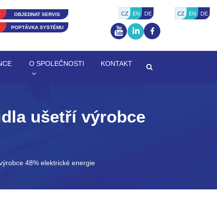
CZ
EN
DE
CZ
EN
DE
OBJEDNAT SERVIS
POPTÁVKA SYSTÉMU
NCE
O SPOLEČNOSTI
KONTAKT
dla ušetří výrobce
 výrobce 48% elektrické energie