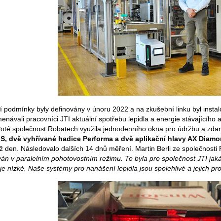
í podmínky byly definovány v únoru 2022 a na zkušební linku byl inst
návali pracovníci JTI aktuální spotřebu lepidla a energie stávajícího
 Poté společnost Robatech využila jednodenního okna pro údržbu a zda
 S, dvě vyhřívané hadice Performa a dvě aplikační hlavy AX Diam
ýž den. Následovalo dalších 14 dnů měření. Martin Berli ze společnos
ván v paralelním pohotovostním režimu. To byla pro společnost JTI jaká
je nízké. Naše systémy pro nanášení lepidla jsou spolehlivé a jejich p