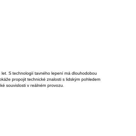
 let. S technologií tavného lepení má dlouhodobou
dokáže propojit technické znalosti s lidským pohledem
cké souvislosti v reálném provozu.