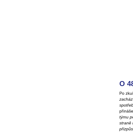
O 4
Po zku
zachází
spotře
přináše
týmu po
straně 
přizpů