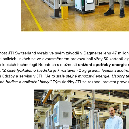
nost JTI Switzerland vyrábí ve svém závodě v Dagmersellenu 47 milion
i balicích linkách se ve dvousměnném provozu balí vždy 50 kartonů ciga
e lepicích technologií Robatech s možností
snížení spotřeby energie 
í.
"Z čistě fyzikálního hlediska je k roztavení 1 kg granulí lepidla zapotře
 údržby a servisu v JTI.
"Je to stále stejné množství energie. Úspory t
né hadice a aplikační hlavy."
Tým údržby JTI se rozhodl provést provozní