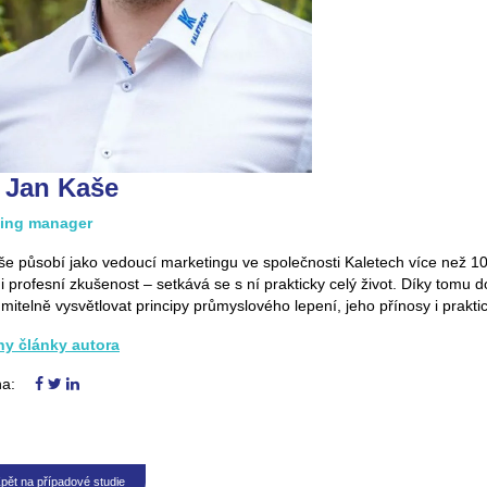
. Jan Kaše
ting manager
e působí jako vedoucí marketingu ve společnosti Kaletech více než 10
i profesní zkušenost – setkává se s ní prakticky celý život. Díky tomu 
mitelně vysvětlovat principy průmyslového lepení, jeho přínosy i prakti
y články autora
na:
pět na případové studie