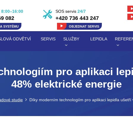
8:00–16:00
SOS servis
24/7
69 082
+420 736 443 247
KA
SYSTÉMU
OBJEDNAT
SERVIS
LOVÁ ODVĚTVÍ
SERVIS
SLUŽBY
LEPIDLA
REFERE
hnologiím pro aplikaci lepi
48% elektrické energie
adové studie
Díky moderním technologiím pro aplikaci lepidla ušetří