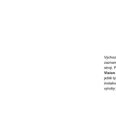
Výchoz
zazname
stroji.
Vision
ještě t
instalo
výroby 