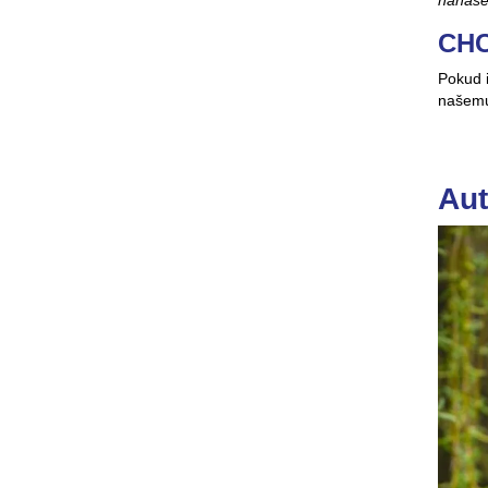
CHC
Pokud i
našemu 
Aut