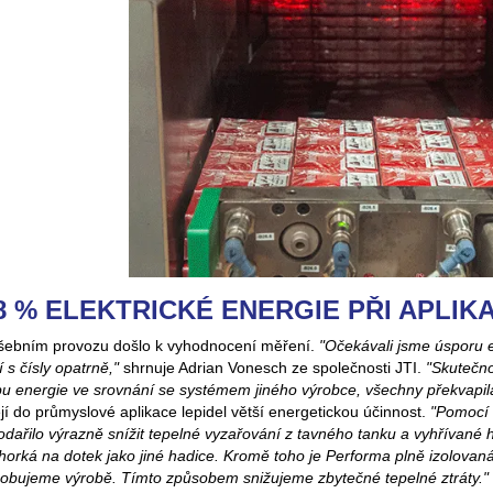
8 % ELEKTRICKÉ ENERGIE PŘI APLIK
šebním provozu došlo k vyhodnocení měření.
"Očekávali jsme úsporu 
 s čísly opatrně,"
shrnuje Adrian Vonesch ze společnosti JTI.
"Skutečno
bu energie ve srovnání se systémem jiného výrobce, všechny překvapil
jí do průmyslové aplikace lepidel větší energetickou účinnost.
"Pomocí 
dařilo výrazně snížit tepelné vyzařování z tavného tanku a vyhřívané 
horká na dotek jako jiné hadice. Kromě toho je Performa plně izolovaná
sobujeme výrobě. Tímto způsobem snižujeme zbytečné tepelné ztráty."