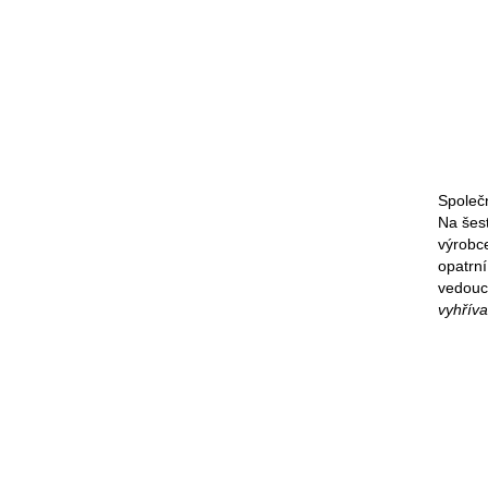
Společ
Na šest
výrobc
opatrn
vedoucí
vyhříva