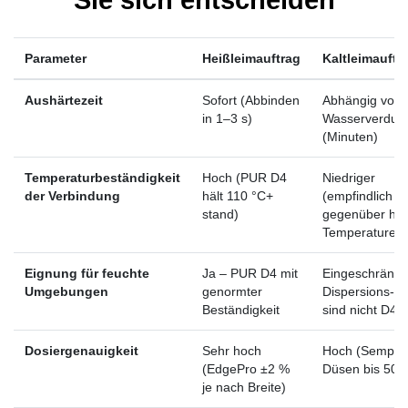
Parameter
Heißleimauftrag
Kaltleimauftr
Aushärtezeit
Sofort (Abbinden
Abhängig von 
in 1–3 s)
Wasserverdun
(Minuten)
Temperaturbeständigkeit
Hoch (PUR D4
Niedriger
der Verbindung
hält 110 °C+
(empfindlich
stand)
gegenüber hö
Temperaturen)
Eignung für feuchte
Ja – PUR D4 mit
Eingeschränkt
Umgebungen
genormter
Dispersions-D
Beständigkeit
sind nicht D4
Dosiergenauigkeit
Sehr hoch
Hoch (Sempre
(EdgePro ±2 %
Düsen bis 500
je nach Breite)