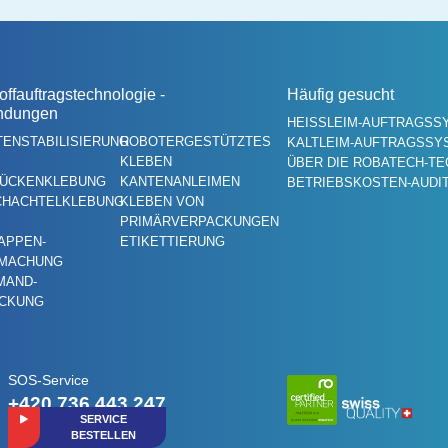
offauftragstechnologie -
Häufig gesucht
ndungen
HEISSLEIM-AUFTRAGSSY
TENSTABILISIERUNG
ROBOTERGESTÜTZTES
KALTLEIM-AUFTRAGSSY
KLEBEN
ÜBER DIE ROBATECH-T
ÜCKENKLEBUNG
KANTENANLEIMEN
BETRIEBSKOSTEN-AUDI
CHACHTELKLEBUNG
KLEBEN VON
PRIMÄRVERPACKUNGEN
APPEN-
ETIKETTIERUNG
MACHUNG
MAND-
CKUNG
SOS-Service
+420 736 443 247
SERVICE
BESTELLEN