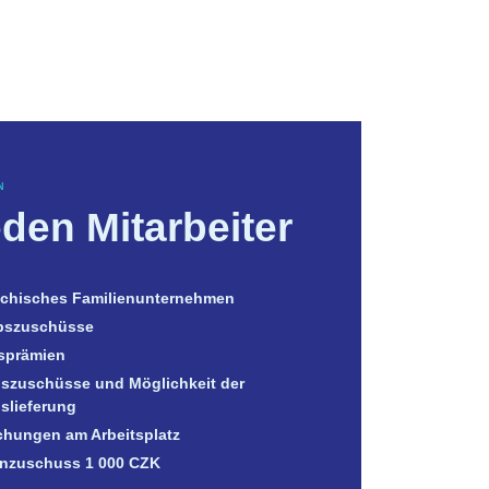
N
eden Mitarbeiter
chisches Familienunternehmen
bszuschüsse
sprämien
szuschüsse und Möglichkeit der
slieferung
schungen am Arbeitsplatz
nzuschuss 1 000 CZK