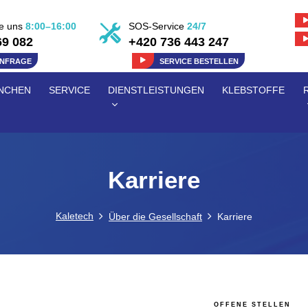
ie uns
8:00–16:00
SOS-Service
24/7
69 082
+420 736 443 247
ANFRAGE
SERVICE BESTELLEN
NCHEN
SERVICE
DIENSTLEISTUNGEN
KLEBSTOFFE
Karriere
Kaletech
Über die Gesellschaft
Karriere
OFFENE STELLEN