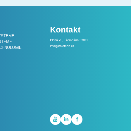
Kontakt
STEME
Planá 20, Třemošná 33011
STEME
info@kaletech.cz
ECHNOLOGIE
T