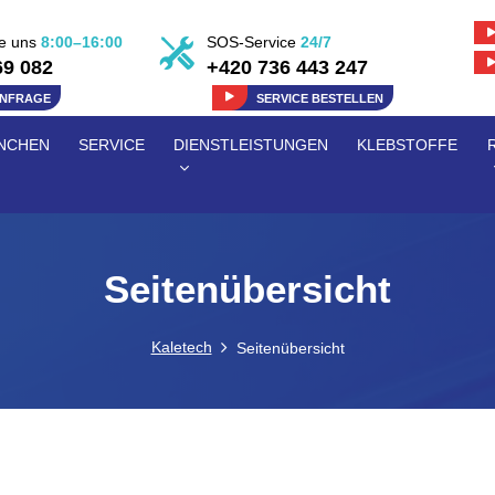
ie uns
8:00–16:00
SOS-Service
24/7
69 082
+420 736 443 247
ANFRAGE
SERVICE BESTELLEN
NCHEN
SERVICE
DIENSTLEISTUNGEN
KLEBSTOFFE
Seitenübersicht
Kaletech
Seitenübersicht