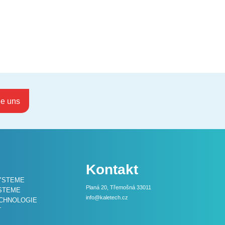
ie uns
Kontakt
STEME
Planá 20, Třemošná 33011
STEME
info@kaletech.cz
ECHNOLOGIE
T