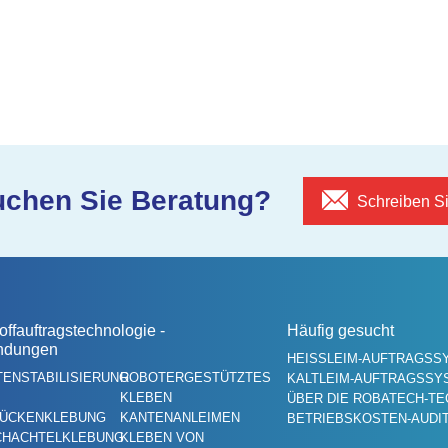
uchen Sie Beratung?
Schreiben S
offauftragstechnologie -
Häufig gesucht
ndungen
HEISSLEIM-AUFTRAGSSY
TENSTABILISIERUNG
ROBOTERGESTÜTZTES
KALTLEIM-AUFTRAGSSY
KLEBEN
ÜBER DIE ROBATECH-T
ÜCKENKLEBUNG
KANTENANLEIMEN
BETRIEBSKOSTEN-AUDI
CHACHTELKLEBUNG
KLEBEN VON