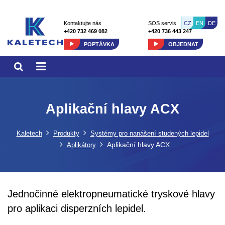
CZ
EN
DE
Kontaktujte nás
SOS servis
+420 732 469 082
+420 736 443 247
POPTÁVKA
OBJEDNAT
Aplikační hlavy ACX
Kaletech
Produkty
Systémy pro nanášení studených lepidel
Aplikační hlavy ACX
Aplikátory
Jednočinné elektropneumatické tryskové hlavy
pro aplikaci disperzních lepidel.