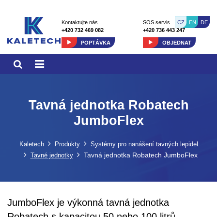
CZ
EN
DE
Kontaktujte nás
SOS servis
+420 732 469 082
+420 736 443 247
POPTÁVKA
OBJEDNAT
Tavná jednotka Robatech
JumboFlex
Kaletech
Produkty
Systémy pro nanášení tavných lepidel
Tavná jednotka Robatech JumboFlex
Tavné jednotky
JumboFlex je výkonná tavná jednotka
Robatech s kapacitou 50 nebo 100 litrů.