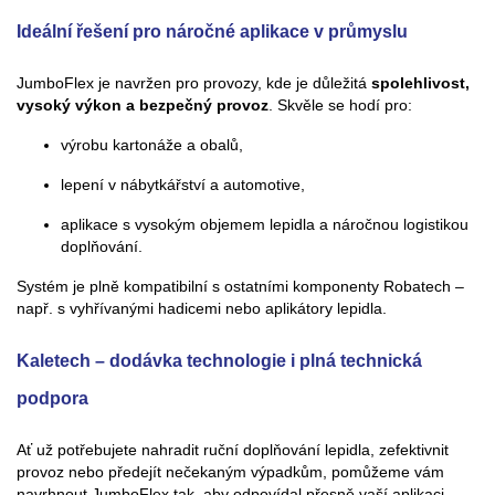
Ideální řešení pro náročné aplikace v průmyslu
JumboFlex je navržen pro provozy, kde je důležitá
spolehlivost,
vysoký výkon a bezpečný provoz
. Skvěle se hodí pro:
výrobu kartonáže a obalů,
lepení v nábytkářství a automotive,
aplikace s vysokým objemem lepidla a náročnou logistikou
doplňování.
Systém je plně kompatibilní s ostatními komponenty Robatech –
např. s vyhřívanými hadicemi nebo aplikátory lepidla.
Kaletech – dodávka technologie i plná technická
podpora
Ať už potřebujete nahradit ruční doplňování lepidla, zefektivnit
provoz nebo předejít nečekaným výpadkům, pomůžeme vám
navrhnout JumboFlex tak, aby odpovídal přesně vaší aplikaci.