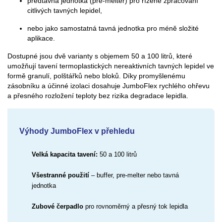
předtavná jednotka (pre-melter) pro řízené zpracování
citlivých tavných lepidel,
nebo jako samostatná tavná jednotka pro méně složité
aplikace.
Dostupné jsou dvě varianty s objemem 50 a 100 litrů, které
umožňují tavení termoplastických nereaktivních tavných lepidel ve
formě granulí, polštářků nebo bloků. Díky promyšlenému
zásobníku a účinné izolaci dosahuje JumboFlex rychlého ohřevu
a přesného rozložení teploty bez rizika degradace lepidla.
Výhody JumboFlex v přehledu
Velká kapacita tavení:
50 a 100 litrů
Všestranné použití
– buffer, pre-melter nebo tavná
jednotka
Zubové čerpadlo
pro rovnoměrný a přesný tok lepidla