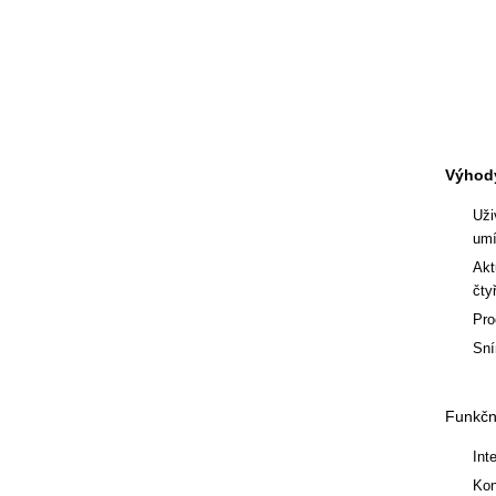
Výhod
Uži
umí
Akt
čty
Pro
Sní
Funkčno
Int
Kon