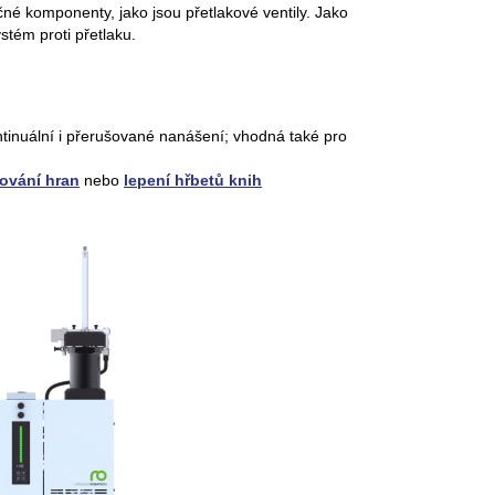
né komponenty, jako jsou přetlakové ventily. Jako
stém proti přetlaku.
tinuální i přerušované nanášení; vhodná také pro
ování hran
nebo
lepení hřbetů knih