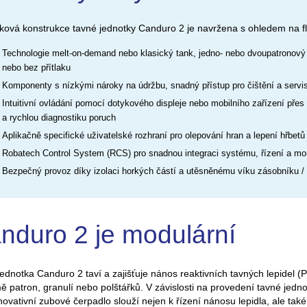
ková konstrukce tavné jednotky Canduro 2 je navržena s ohledem na fle
Technologie melt-on-demand nebo klasický tank, jedno- nebo dvoupatronový
nebo bez přítlaku
Komponenty s nízkými nároky na údržbu, snadný přístup pro čištění a servi
Intuitivní ovládání pomocí dotykového displeje nebo mobilního zařízení př
a rychlou diagnostiku poruch
Aplikačně specifické uživatelské rozhraní pro olepování hran a lepení hřbetů
Robatech Control System (RCS) pro snadnou integraci systému, řízení a mon
Bezpečný provoz díky izolaci horkých částí a utěsněnému víku zásobníku /
nduro 2 je modulární
ednotka Canduro 2 taví a zajišťuje nános reaktivních tavných lepidel (P
ě patron, granulí nebo polštářků. V závislosti na provedení tavné jed
Inovativní zubové čerpadlo slouží nejen k řízení nánosu lepidla, ale také