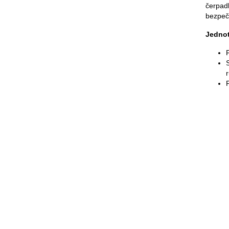
čerpadl
bezpečn
Jednot