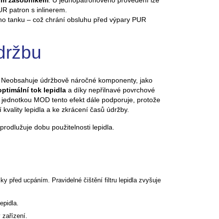
ým zásobníkem
. U jednopatronového provedení lze
UR patron s inlinerem.
ého tanku – což chrání obsluhu před výpary PUR
držbu
u. Neobsahuje údržbově náročné komponenty, jako
optimální tok lepidla
a díky nepřilnavé povrchové
 jednotkou MOD tento efekt dále podporuje, protože
kvality lepidla a ke zkrácení časů údržby.
 prodlužuje dobu použitelnosti lepidla.
y před ucpáním. Pravidelné čištění filtru lepidla zvyšuje
lepidla.
 zařízení.