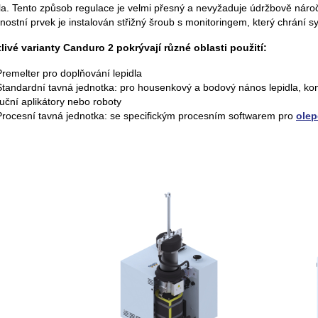
a. Tento způsob regulace je velmi přesný a nevyžaduje údržbově nároč
ostní prvek je instalován střižný šroub s monitoringem, který chrání sy
livé varianty Canduro 2 pokrývají různé oblasti použití:
Premelter pro doplňování lepidla
Standardní tavná jednotka: pro housenkový a bodový nános lepidla, kon
ruční aplikátory nebo roboty
Procesní tavná jednotka: se specifickým procesním softwarem pro
olep