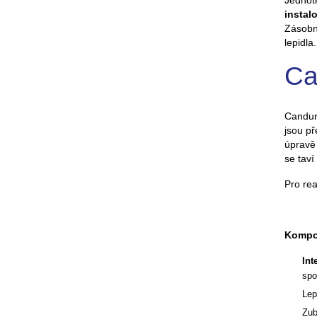
Jednot
instalo
Zásobní
lepidla.
Ca
Candur
jsou p
úpravě
se taví
Pro rea
Kompon
Int
spo
Lep
Zub