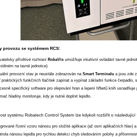
y provozu se systémem RCS:
vatelsky přívětivé rozhraní
RobaVis
umožňuje intuitivní ovládání tavné jedno
stěném na tavné jednotce).
uální provozní stav je neustále zobrazován na
Smart Terminalu
a jsou zde 
ř praktických funkčních tlačítek zapínat a vypínat základní funkce čerpadlo, 
cesně specifický software pro olepování hran a lepení hřbetů knih usnadňuje
mač hladiny monitoruje, kdy je nutné doplnit lepidlo.
st systému Robatech Control System lze kdykoli rozšířit o následující
egrované řízení vzoru nánosu pro složité aplikace (až osm aplikačních hlav) 
trola nánosu lepidla pro rychlou detekci chyb sledováním polohy a přítomnost