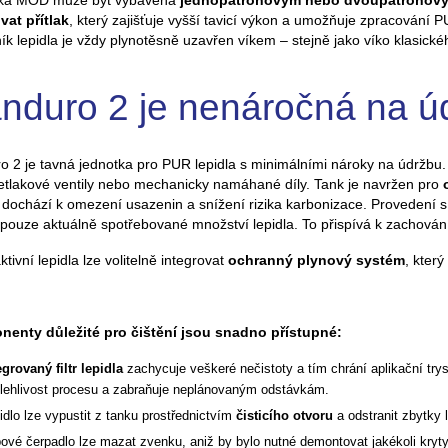
ka MOD může být vybavena
jednopatronovým nebo dvoupatronov
vat přítlak
, který zajišťuje vyšší tavicí výkon a umožňuje zpracování P
k lepidla je vždy plynotěsně uzavřen víkem – stejně jako víko klasick
nduro 2 je nenáročná na ú
o 2 je tavná jednotka pro PUR lepidla s minimálními nároky na údržb
řetlakové ventily nebo mechanicky namáhané díly. Tank je navržen pro
 dochází k omezení usazenin a snížení rizika karbonizace. Provedení s
 pouze aktuálně spotřebované množství lepidla. To přispívá k zachování 
ktivní lepidla lze volitelně integrovat
ochranný plynový systém
, který
enty důležité pro čištění jsou snadno přístupné:
egrovaný filtr lepidla
zachycuje veškeré nečistoty a tím chrání aplikační trysk
lehlivost procesu a zabraňuje neplánovaným odstávkám.
idlo lze vypustit z tanku prostřednictvím
čisticího otvoru
a odstranit zbytky 
ové čerpadlo lze mazat zvenku, aniž by bylo nutné demontovat jakékoli kryty