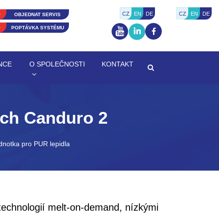
CZ
EN
DE
CZ
EN
DE
OBJEDNAT SERVIS
POPTÁVKA SYSTÉMU
NCE
O SPOLEČNOSTI
KONTAKT
ech Canduro 2
dnotka pro PUR lepidla
technologií melt-on-demand, nízkými