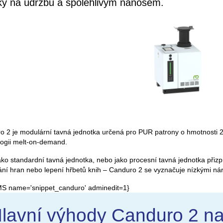
ky na údržbu a spolehlivým nánosem.
 2 je modulární tavná jednotka určená pro PUR patrony o hmotnosti 2 
logii melt-on-demand.
ako standardní tavná jednotka, nebo jako procesní tavná jednotka přizp
ání hran nebo lepení hřbetů knih – Canduro 2 se vyznačuje nízkými n
S name='snippet_canduro' adminedit=1}
lavní výhody Canduro 2 na