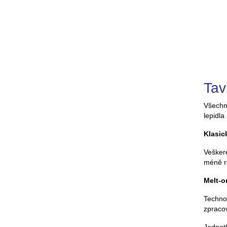
Tav
Všechny
lepidla
Klasic
Veškeré
méně r
Melt-
Technol
zpracov