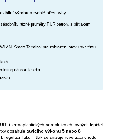
xibilní výrobu a rychlé přestavby.
 zásobník, různé průměry PUR patron, s přítlakem
s
es WLAN; Smart Terminal pro zobrazení stavu systému
 knih
itoring nánosu lepidla
 tanku
UR) i termoplastických nereaktivních tavných lepidel
notky dosahuje
tavicího výkonu 5 nebo 8
 k regulaci tlaku – tlak se snižuje reverzací chodu