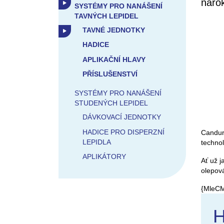
náro
SYSTÉMY PRO NANÁŠENÍ
TAVNÝCH LEPIDEL
TAVNÉ JEDNOTKY
HADICE
APLIKAČNÍ HLAVY
PŘÍSLUŠENSTVÍ
SYSTÉMY PRO NANÁŠENÍ
STUDENÝCH LEPIDEL
DÁVKOVACÍ JEDNOTKY
HADICE PRO DISPERZNÍ
Canduro
LEPIDLA
techno
APLIKÁTORY
Ať už j
olepov
{MleCM
H