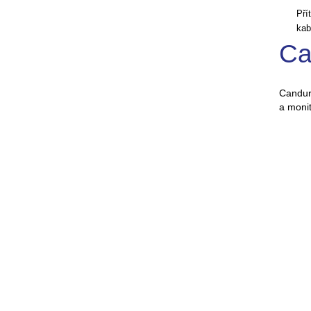
Pří
kab
Ca
Candur
a monit