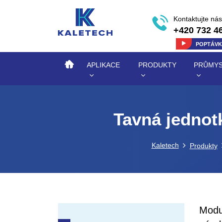
Kontaktujte nás
+420 732 4
POPTÁV
APLIKACE
PRODUKTY
PRŮMYS
Tavná jednot
Kaletech
Produkty
Modu