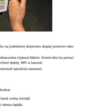
tky na (volitelném) dotykovém displeji (externím nebo
zobrazována chybová hlášení. Kromě toho lze pomocí
snížení teploty, WiFi a časovač.
 procesně specifická nastavení.
 funkce:
a časté změny formátů.
i nánosu lepidla.