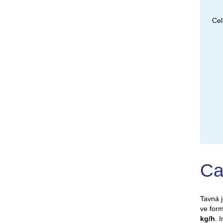
Cel
Ca
Tavná j
ve form
kg/h
. 