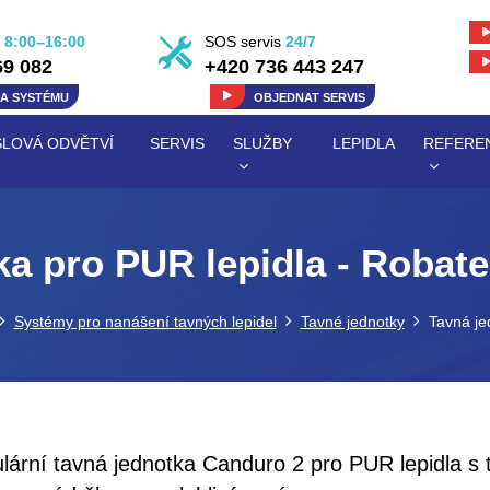
8:00–16:00
SOS servis
24/7
69 082
+420 736 443 247
KA
SYSTÉMU
OBJEDNAT
SERVIS
LOVÁ ODVĚTVÍ
SERVIS
SLUŽBY
LEPIDLA
REFERE
ka pro PUR lepidla - Robat
Systémy pro nanášení tavných lepidel
Tavné jednotky
Tavná je
lární tavná jednotka Canduro 2 pro PUR lepidla s 