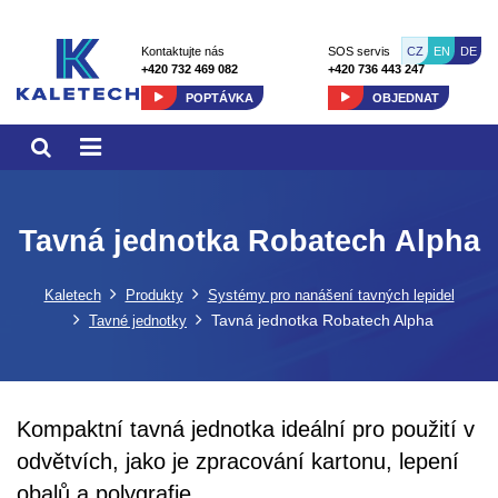
CZ
EN
DE
Kontaktujte nás
SOS servis
+420 732 469 082
+420 736 443 247
POPTÁVKA
OBJEDNAT
Tavná jednotka Robatech Alpha
Kaletech
Produkty
Systémy pro nanášení tavných lepidel
Tavná jednotka Robatech Alpha
Tavné jednotky
Kompaktní tavná jednotka ideální pro použití v
odvětvích, jako je zpracování kartonu, lepení
obalů a polygrafie.