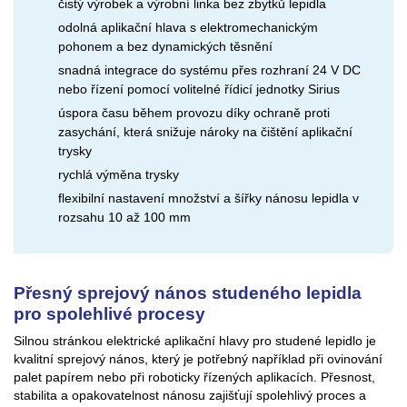
čistý výrobek a výrobní linka bez zbytků lepidla
odolná aplikační hlava s elektromechanickým
pohonem a bez dynamických těsnění
snadná integrace do systému přes rozhraní 24 V DC
nebo řízení pomocí volitelné řídicí jednotky Sirius
úspora času během provozu díky ochraně proti
zasychání, která snižuje nároky na čištění aplikační
trysky
rychlá výměna trysky
flexibilní nastavení množství a šířky nánosu lepidla v
rozsahu 10 až 100 mm
Přesný sprejový nános studeného lepidla
pro spolehlivé procesy
Silnou stránkou elektrické aplikační hlavy pro studené lepidlo je
kvalitní sprejový nános, který je potřebný například při ovinování
palet papírem nebo při roboticky řízených aplikacích. Přesnost,
stabilita a opakovatelnost nánosu zajišťují spolehlivý proces a