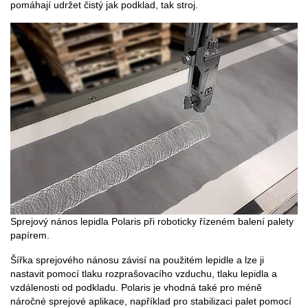
pomáhají udržet čistý jak podklad, tak stroj.
Sprejový nános lepidla Polaris při roboticky řízeném balení palety
papírem.
Šířka sprejového nánosu závisí na použitém lepidle a lze ji
nastavit pomocí tlaku rozprašovacího vzduchu, tlaku lepidla a
vzdálenosti od podkladu. Polaris je vhodná také pro méně
náročné sprejové aplikace, například pro stabilizaci palet pomocí