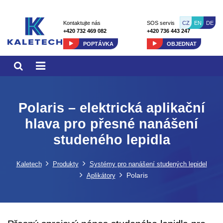
CZ
EN
DE
Kontaktujte nás
SOS servis
+420 732 469 082
+420 736 443 247
POPTÁVKA
OBJEDNAT
Polaris – elektrická aplikační
hlava pro přesné nanášení
studeného lepidla
Kaletech
Produkty
Systémy pro nanášení studených lepidel
Polaris
Aplikátory