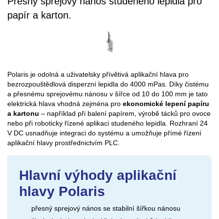
Přesný sprejový nános studeného lepidla pro
papír a karton.
Polaris je odolná a uživatelsky přívětivá aplikační hlava pro
bezrozpouštědlová disperzní lepidla do 4000 mPas. Díky čistému
a přesnému sprejovému nánosu v šířce od 10 do 100 mm je tato
elektrická hlava vhodná zejména pro
ekonomické lepení papíru
a kartonu
– například při balení papírem, výrobě tácků pro ovoce
nebo při roboticky řízené aplikaci studeného lepidla. Rozhraní 24
V DC usnadňuje integraci do systému a umožňuje přímé řízení
aplikační hlavy prostřednictvím PLC.
Hlavní výhody aplikační
hlavy Polaris
přesný sprejový nános se stabilní šířkou nánosu