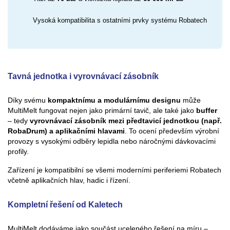
Vysoká kompatibilita s ostatními prvky systému Robatech
Tavná jednotka i vyrovnávací zásobník
Díky svému
kompaktnímu a modulárnímu designu
může
MultiMelt fungovat nejen jako primární tavič, ale také jako
buffer
– tedy
vyrovnávací zásobník mezi předtavicí jednotkou (např.
RobaDrum) a aplikačními hlavami
. To ocení především výrobní
provozy s vysokými odběry lepidla nebo náročnými dávkovacími
profily.
Zařízení je kompatibilní se všemi moderními periferiemi Robatech
včetně aplikačních hlav, hadic i řízení.
Kompletní řešení od Kaletech
MultiMelt dodáváme jako součást uceleného řešení na míru –