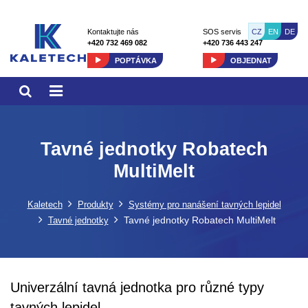
CZ
EN
DE
Kontaktujte nás
SOS servis
+420 732 469 082
+420 736 443 247
POPTÁVKA
OBJEDNAT
Tavné jednotky Robatech
MultiMelt
Kaletech
Produkty
Systémy pro nanášení tavných lepidel
Tavné jednotky Robatech MultiMelt
Tavné jednotky
Univerzální tavná jednotka pro různé typy
tavných lepidel.