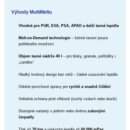
Výhody MultiMeltu
Vhodné pro PUR, EVA, PSA, APAO a další tavná lepidla
Melt-on-Demand technologie
– šetrné tavení pouze
potřebného množství
Objem tavné nádrže 40 l
– pro bloky, granule, polštářky i
„candles“
Hladký kruhový design bez rohů – žádné usazování lepidla
Odolné povrchové úpravy pro
rychlé a snadné čištění
Volitelná ochrana proti vlhkosti (suchý vzduch nebo dusík)
Dostupné varianty s jedním nebo dvěma
zubovými
čerpadly
Tlak až
70 bar
a viskozita lepidla až
60 000 mPas