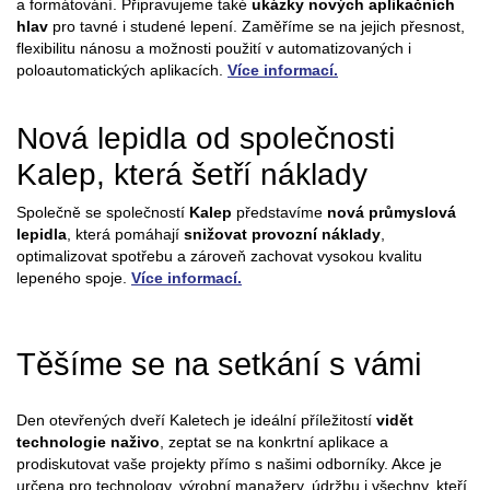
a formátování. Připravujeme také
ukázky nových aplikačních
hlav
pro tavné i studené lepení. Zaměříme se na jejich přesnost,
flexibilitu nánosu a možnosti použití v automatizovaných i
poloautomatických aplikacích.
Více informací.
Nová lepidla od společnosti
Kalep, která šetří náklady
Společně se společností
Kalep
představíme
nová průmyslová
lepidla
, která pomáhají
snižovat provozní náklady
,
optimalizovat spotřebu a zároveň zachovat vysokou kvalitu
lepeného spoje.
Více informací.
Těšíme se na setkání s vámi
Den otevřených dveří Kaletech je ideální příležitostí
vidět
technologie naživo
, zeptat se na konkrtní aplikace a
prodiskutovat vaše projekty přímo s našimi odborníky. Akce je
určena pro technology, výrobní manažery, údržbu i všechny, kteří