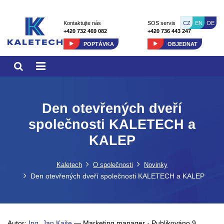
CZ
EN
DE
Kontaktujte nás
SOS servis
+420 732 469 082
+420 736 443 247
POPTÁVKA
OBJEDNAT
Den otevřených dveří
společnosti KALETECH a
KALEP
Kaletech
O společnosti
Novinky
Den otevřených dveří společnosti KALETECH a KALEP
Autor:
Ing. Jan Kaše
—
Marketing manager
·
Publikováno
9.