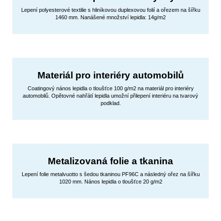
Lepení polyesterové textilie s hliníkovou duplexovou folií a ořezem na šířku
1460 mm. Nanášené množství lepidla: 14g/m2
Materiál pro interiéry automobilů
Coatingový nános lepidla o tloušťce 100 g/m2 na materiál pro interiéry
automobilů. Opětovné nahřátí lepidla umožní přilepení interiéru na tvarový
podklad.
Metalizovaná folie a tkanina
Lepení folie metalvuotto s šedou tkaninou PF96C a následný ořez na šířku
1020 mm. Nános lepidla o tloušťce 20 g/m2