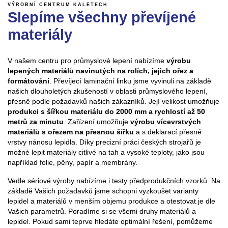
VÝROBNÍ CENTRUM KALETECH
Slepíme všechny převíjené
materiály
V našem centru pro průmyslové lepení nabízíme
výrobu
lepených materiálů navinutých na rolích, jejich ořez a
formátování
. Převíjecí laminační linku jsme vyvinuli na základě
našich dlouholetých zkušeností v oblasti průmyslového lepení,
přesně podle požadavků našich zákazníků. Její velikost umožňuje
produkci s šířkou materiálu do 2000 mm a rychlostí až 50
metrů za minutu
. Zařízení umožňuje
výrobu vícevrstvých
materiálů s ořezem na přesnou šířku
a s deklarací přesné
vrstvy nánosu lepidla. Díky precizní práci českých strojařů je
možné lepit materiály citlivé na tah a vysoké teploty, jako jsou
například folie, pěny, papír a membrány.
Vedle sériové výroby nabízíme i testy předprodukčních vzorků. Na
základě Vašich požadavků jsme schopni vyzkoušet varianty
lepidel a materiálů v menším objemu produkce a otestovat je dle
Vašich parametrů. Poradíme si se všemi druhy materiálů a
lepidel. Pokud sami teprve hledáte optimální řešení, pomůžeme