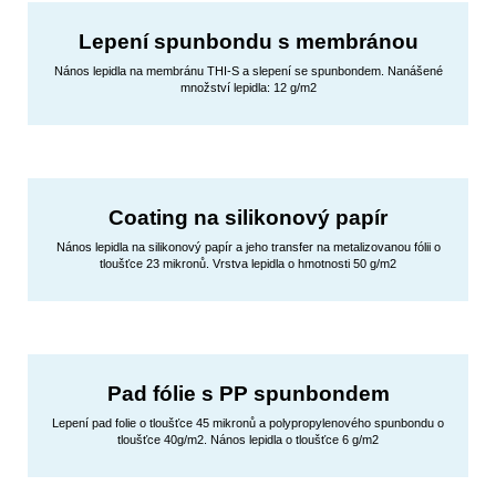
Lepení spunbondu s membránou
Nános lepidla na membránu THI-S a slepení se spunbondem. Nanášené
množství lepidla: 12 g/m2
Coating na silikonový papír
Nános lepidla na silikonový papír a jeho transfer na metalizovanou fólii o
tloušťce 23 mikronů. Vrstva lepidla o hmotnosti 50 g/m2
Pad fólie s PP spunbondem
Lepení pad folie o tloušťce 45 mikronů a polypropylenového spunbondu o
tloušťce 40g/m2. Nános lepidla o tloušťce 6 g/m2