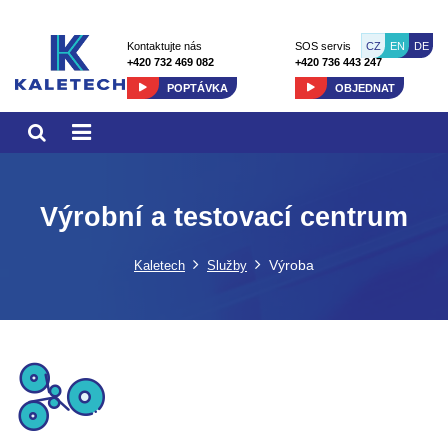
CZ
EN
DE
Kontaktujte nás
SOS servis
+420 732 469 082
+420 736 443 247
POPTÁVKA
OBJEDNAT
Výrobní a testovací centrum
Výroba
Kaletech
Služby