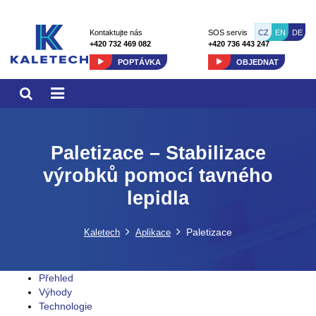
CZ
EN
DE
Kontaktujte nás
SOS servis
+420 732 469 082
+420 736 443 247
POPTÁVKA
OBJEDNAT
Paletizace – Stabilizace
výrobků pomocí tavného
lepidla
Paletizace
Kaletech
Aplikace
Přehled
Výhody
Technologie