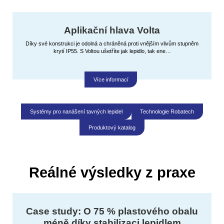
Aplikační hlava Volta
Díky své konstrukci je odolná a chráněná proti vnějším vlivům stupněm
krytí IP55. S Voltou ušetříte jak lepidlo, tak ene…
Více informací
Systémy pro nanášení tavných lepidel
Technologie Robatech
Produktový katalog
Reálné výsledky z praxe
Case study: O 75 % plastového obalu
méně díky stabilizaci lepidlem