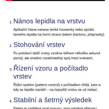
Nános lepidla na vrstvu
Aplikační hlava nanese tenké housenky nebo spirálu
tavného lepidla na horní stranu balení (kartonu, přepravky).
Stohování vrstev
Po položení další vrstvy vznikne během několika sekund
pevný, ale snadno rozebíratelný spoj mezi vrstvami.
Řízení vzoru a počítadlo
vrstev
Řídicí systém (pattern control) s počítadlem hlídá, kam a
kdy se lepidlo nanáší – na nejvyšší vrstvu se už nelepí.
Stabilní a šetrný výsledek
Paleta je zajištěná proti posunu, spoj odolává vlhkosti i