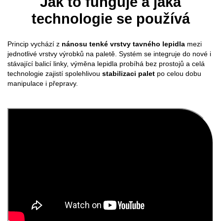
Jak to funguje a jaká
technologie se používá
Princip vychází z
nánosu tenké vrstvy tavného lepidla
mezi
jednotlivé vrstvy výrobků na paletě. Systém se integruje do nové i
stávající balicí linky, výměna lepidla probíhá bez prostojů a celá
technologie zajistí spolehlivou
stabilizaci palet
po celou dobu
manipulace i přepravy.