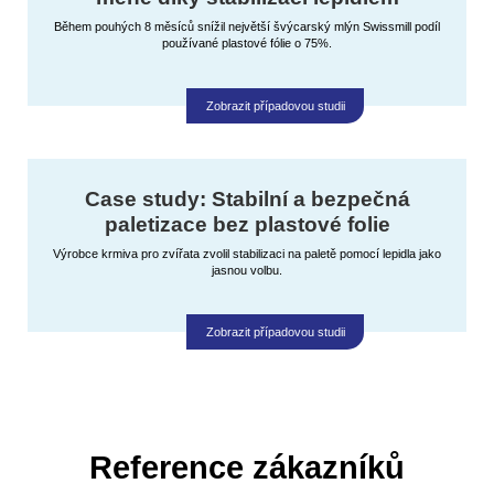
Během pouhých 8 měsíců snížil největší švýcarský mlýn Swissmill podíl
používané plastové fólie o 75%.
Zobrazit případovou studii
Case study: Stabilní a bezpečná
paletizace bez plastové folie
Výrobce krmiva pro zvířata zvolil stabilizaci na paletě pomocí lepidla jako
jasnou volbu.
Zobrazit případovou studii
Reference zákazníků