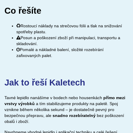
Co řešíte
Rostoucí náklady na strečovou fólii a tlak na snižování
spotřeby plastu.
Posun a poškození zboží při manipulaci, transportu a
skladování.
Pomalé a nákladné balení, složité rozebírání
zafixovaných palet.
Jak to řeší Kaletech
Tavné lepidlo nanášíme v bodech nebo housenkách
přímo mezi
vrstvy výrobků
a tím stabilizujeme produkty na paletě. Spoj
vznikne během několika sekund – je dostatečně pevný pro
bezpečnou přepravu, ale
snadno rozebíratelný
bez poškození
obalů i zboží.
Navrhneme vhodné lepidlo i aplikační techniku a celé řešení